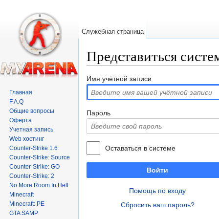
Служебная страница
Представиться систе
Перейти к:
навигация
,
поиск
Имя учётной записи
Главная
F.A.Q
Общие вопросы
Пароль
Оферта
Учетная запись
Web хостинг
Оставаться в системе
Counter-Strike 1.6
Counter-Strike: Source
Counter-Strike: GO
Войти
Counter-Strike: 2
No More Room In Hell
Помощь по входу
Minecraft
Minecraft: PE
Сбросить ваш пароль?
GTA SAMP