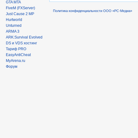
GTA MTA
FiveM (FXServer)
Политика конфиденциальности ООО «РС-Медиа»
Just Cause 2 MP
Hurtworld
Unturned
ARMA 3
ARK:Survival Evolved
DS и VDS хостинг
Тариф PRO
EasyAntiCheat
MyArena.ru
Форум