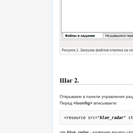
Рисунок 1. Загрузка файлов плагина на се
Шаг 2.
Открываем в панели управления раз
Перед
</config>
вписываете:
<resource src="
blue_radar
где
blue_radar
- название вашего скр