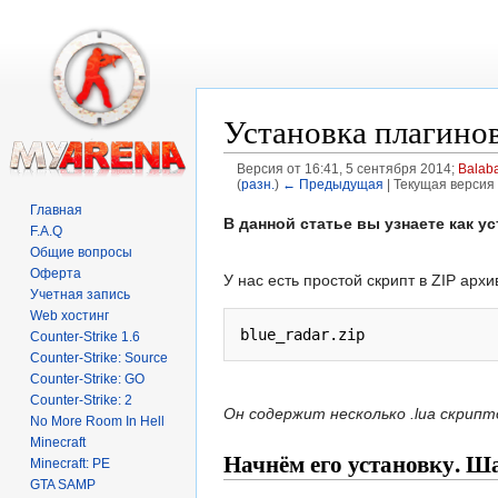
Установка плагино
Версия от 16:41, 5 сентября 2014;
Balab
(
разн.
)
← Предыдущая
| Текущая версия 
Перейти к:
навигация
,
поиск
Главная
В данной статье вы узнаете как у
F.A.Q
Общие вопросы
Оферта
У нас есть простой скрипт в ZIP арх
Учетная запись
Web хостинг
Counter-Strike 1.6
Counter-Strike: Source
Counter-Strike: GO
Counter-Strike: 2
Он содержит несколько .lua скрипт
No More Room In Hell
Minecraft
Начнём его установку. Ша
Minecraft: PE
GTA SAMP