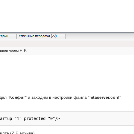
рвер через FTP.
дел "
Конфиг
" и заходим в настройки файла "
mtaserver.conf
"
ипта (ZIP архива).