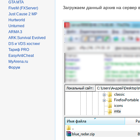
GTA MTA
Загружаем данный архив на сервер 
FiveM (FXServer)
Just Cause 2 MP
Hurtworld
Unturned
ARMA 3
ARK:Survival Evolved
DS и VDS хостинг
Тариф PRO
EasyAntiCheat
MyArena.ru
Форум