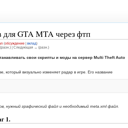
в для GTA MTA через фтп
an
(
обсуждение
|
вклад
)
(разн.) | Следующая → (разн.)
станавливать свои скрипты и моды на сервер Multi Theft Auto
иве, который визуально изменяет радар в игре. Его название
ов, нужный графический файл и необходимый meta.xml файл.
г 1.