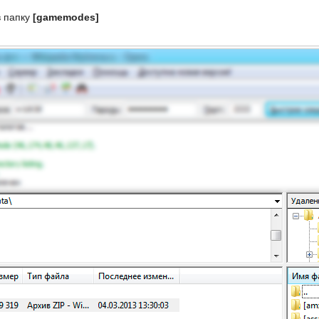
в папку
[gamemodes]