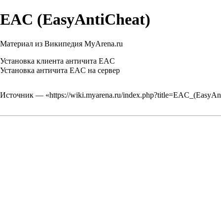
EAC (EasyAntiCheat)
Материал из Википедия MyArena.ru
Установка клиента античита EAC
Установка античита EAC на сервер
Источник — «
https://wiki.myarena.ru/index.php?title=EAC_(EasyA