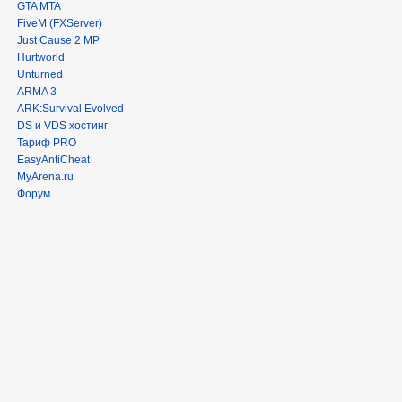
GTA MTA
FiveM (FXServer)
Just Cause 2 MP
Hurtworld
Unturned
ARMA 3
ARK:Survival Evolved
DS и VDS хостинг
Тариф PRO
EasyAntiCheat
MyArena.ru
Форум