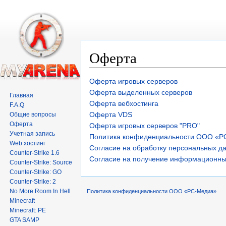
Оферта
Перейти к:
навигация
,
поиск
Оферта игровых серверов
Оферта выделенных серверов
Главная
Оферта вебхостинга
F.A.Q
Оферта VDS
Общие вопросы
Оферта
Оферта игровых серверов "PRO"
Учетная запись
Политика конфиденциальности ООО «Р
Web хостинг
Согласие на обработку персональных д
Counter-Strike 1.6
Согласие на получение информационны
Counter-Strike: Source
Counter-Strike: GO
Counter-Strike: 2
No More Room In Hell
Политика конфиденциальности ООО «РС-Медиа»
Minecraft
Minecraft: PE
GTA SAMP