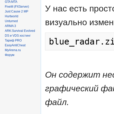
GTA MTA
У нас есть прост
FiveM (FXServer)
Just Cause 2 MP
Hurtworld
визуально изменя
Unturned
ARMA 3
ARK:Survival Evolved
DS и VDS хостинг
Тариф PRO
EasyAntiCheat
MyArena.ru
Форум
Он содержит нес
графический фай
файл.