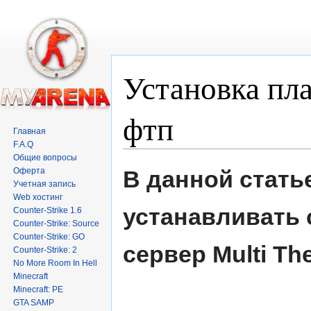
Установка пл
фтп
Главная
F.A.Q
Перейти к:
навигация
,
поиск
Общие вопросы
Оферта
В данной статье
Учетная запись
Web хостинг
устанавливать 
Counter-Strike 1.6
Counter-Strike: Source
Counter-Strike: GO
сервер Multi The
Counter-Strike: 2
No More Room In Hell
Minecraft
Minecraft: PE
GTA SAMP