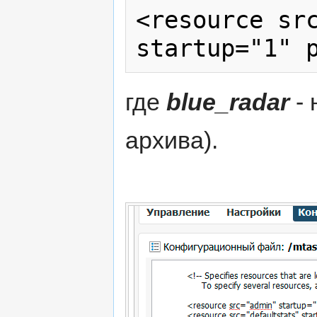
<resource sr
где
blue_radar
- 
архива).